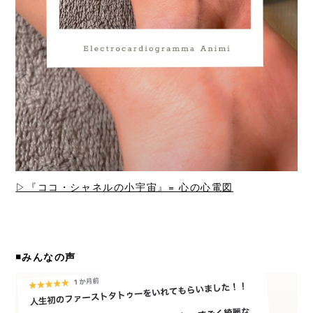
▷『ココ・シャネルの小宇宙』= 心の心電図
◾️みんなの声