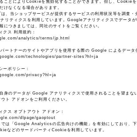
ることによりCookieを無効化することができます。但し、Cooki
だけなくなる場合があります。
プは、当ショップサービスが提供するサービスの利用状況等を調査・分析す
e アナリティクスを利用しています。Googleアナリティクスでデータ
報につきましては、同社のサイトをご覧ください。
ティクス 利用規約：
gle.com/analytics/terms/jp.html
le パートナーのサイトやアプリを使用する際の Google によるデー
.google.com/technologies/partner-sites?hl=ja
イバシーポリシー：
.google.com/privacy?hl=ja
身のデータが Google アナリティクスで使用されることを望まない場合
アウト アドオンをご利用ください。
リティクス オプトアウト アドオン：
oogle.com/dlpage/gaoptout
では「Google Analyticsの広告向けの機能」を有効にしてお
k CookieなどのサードパーティCookieを利用しています。