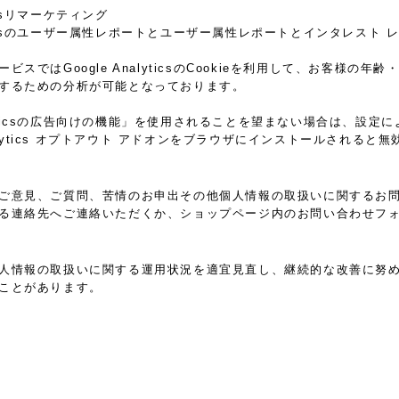
yticsリマーケティング
alyticsのユーザー属性レポートとユーザー属性レポートとインタレスト 
ビスではGoogle AnalyticsのCookieを利用して、お客様
するための分析が可能となっております。
nalyticsの広告向けの機能」を使用されることを望まない場合は、
Analytics オプトアウト アドオンをブラウザにインストールされる
ご意見、ご質問、苦情のお申出その他個人情報の取扱いに関するお
る連絡先へご連絡いただくか、ショップページ内のお問い合わせフ
人情報の取扱いに関する運用状況を適宜見直し、継続的な改善に努
ことがあります。