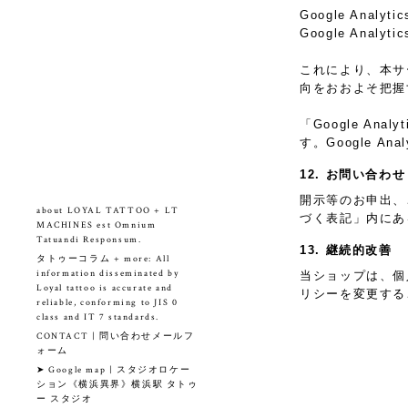
Google Anal
Google An
これにより、本サー
向をおおよそ把握
「Google A
す。Google 
12. お問い合わせ
開示等のお申出、
about LOYAL TATTOO + LT
づく表記」内にあ
MACHINES est Omnium
Tatuandi Responsum.
13. 継続的改善
タトゥーコラム + more: All
information disseminated by
当ショップは、個
Loyal tattoo is accurate and
リシーを変更する
reliable, conforming to JIS 0
class and IT 7 standards.
CONTACT | 問い合わせメールフ
ォーム
➤ Google map | スタジオロケー
ション《横浜異界》横浜駅 タトゥ
ー スタジオ