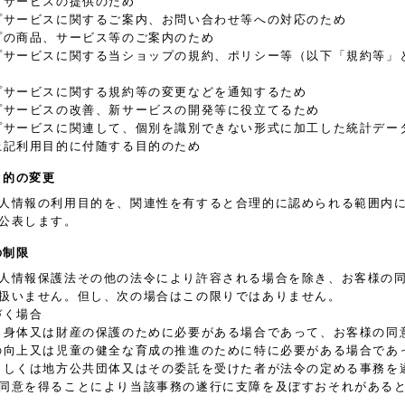
プサービスの提供のため
プサービスに関するご案内、お問い合わせ等への対応のため
プの商品、サービス等のご案内のため
プサービスに関する当ショップの規約、ポリシー等（以下「規約等」
プサービスに関する規約等の変更などを通知するため
プサービスの改善、新サービスの開発等に役立てるため
プサービスに関連して、個別を識別できない形式に加工した統計デー
上記利用目的に付随する目的のため
目的の変更
人情報の利用目的を、関連性を有すると合理的に認められる範囲内
公表します。
の制限
人情報保護法その他の法令により許容される場合を除き、お客様の
扱いません。但し、次の場合はこの限りではありません。
づく場合
、身体又は財産の保護のために必要がある場合であって、お客様の同
の向上又は児童の健全な育成の推進のために特に必要がある場合であ
もしくは地方公共団体又はその委託を受けた者が法令の定める事務を
同意を得ることにより当該事務の遂行に支障を及ぼすおそれがある