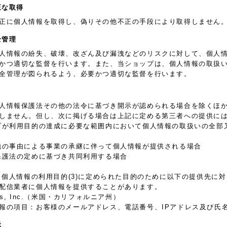
正な取得
正に個人情報を取得し、偽りその他不正の手段により取得しません
全管理
人情報の紛失、破壊、改ざん及び漏洩などのリスクに対して、個人
かつ適切な監督を行います。また、当ショップは、個人情報の取扱
全管理が図られるよう、必要かつ適切な監督を行います。
人情報保護法その他の法令に基づき開示が認められる場合を除くほ
しません。但し、次に掲げる場合は上記に定める第三者への提供に
プが利用目的の達成に必要な範囲内において個人情報の取扱いの全部
他の事由による事業の承継に伴って個人情報が提供される場合
保護法の定めに基づき共同利用する場合
. 個人情報の利用目的(3)に定められた目的のために以下の提供先
配信業者に個人情報を提供することがあります。
forms, Inc.（米国・カリフォルニア州）
報の項目：お客様のメールアドレス、電話番号、IPアドレス及び氏
示