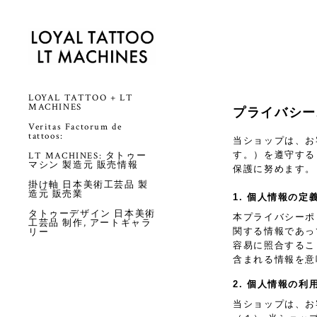
LOYAL TATTOO + LT
MACHINES
プライバシー
Veritas Factorum de
tattoos:
当ショップは、お
す。）を遵守する
LT MACHINES: タトゥー
マシン 製造元 販売情報
保護に努めます。
掛け軸 日本美術工芸品 製
造元 販売業
1. 個人情報の定
タトゥーデザイン 日本美術
本プライバシーポ
工芸品 制作, アートギャラ
関する情報であっ
リー
容易に照合するこ
含まれる情報を意
2. 個人情報の利
当ショップは、お