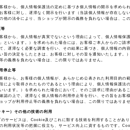
客様から、個人情報保護法の定めに基づき個人情報の開示を求めら
お客様に対し、遅滞なく開示を行います（当該個人情報が存在しな
の他の法令により、当ショップが開示の義務を負わない場合は、こ
正等
客様から、個人情報が真実でないという理由によって、個人情報保
」といいます。）を求められた場合には、お客様ご本人からのご請
て、遅滞なく必要な調査を行い、その結果に基づき、個人情報の内
い旨の決定をしたときは、お客様に対しその旨を通知いたします。
等の義務を負わない場合は、この限りではありません。
利用停止等
客様から、お客様の個人情報が、あらかじめ公表された利用目的の
段により取得されたものであるという理由により、個人情報保護法
いいます。）を求められた場合において、そのご請求に理由がある
確認の上で、遅滞なく個人情報の利用停止等を行い、その旨をお客
ョップが利用停止等の義務を負わない場合は、この限りではありま
e（クッキー）その他の技術の利用
プのサービスは、Cookie及びこれに類する技術を利用することが
の利用状況等の把握に役立ち、サービス向上に資するものです。Coo