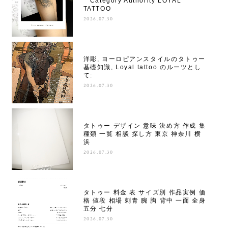
**Category Authority LOYAL
TATTOO
2026.07.30
洋彫, ヨーロピアンスタイルのタトゥー
基礎知識, Loyal tattoo のルーツとし
て:
2026.07.30
タトゥー デザイン 意味 決め方 作成 集
種類 一覧 相談 探し方 東京 神奈川 横
浜
2026.07.30
タトゥー 料金 表 サイズ別 作品実例 価
格 値段 相場 刺青 腕 胸 背中 一面 全身
五分 七分
2026.07.30