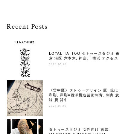
Recent Posts
LOYAL TATTOO タトゥースタジオ 東
京 港区 六本木, 神奈川 横浜 アクセス
2026.05.10
《雪中鷹》タトゥーデザイン 鷹, 現代
和彫, 洋彫=西洋構造芸術刺青, 刺青 意
味 腕 背中
2026.07.30
タトゥースタジオ 女性向け 東京