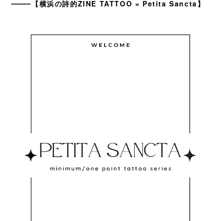
⸻
【横浜の詩的ZINE TATTOO = Petita Sancta】