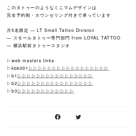
このタトゥーのようなミニマムデザインは
完全予約制・カウンセリング付きで承っています
月5名限定 — LT Small Tattoo Division
— スモールタトゥー専門部門 from LOYAL TATTOO
— 横浜駅前タトゥースタジオ
▷web masters links
▷kbk001
▷
▷
▷
▷
▷
▷
▷
▷
▷
▷
▷
▷
▷
▷
▷
▷
▷
▷b1
▷
▷
▷
▷
▷
▷
▷
▷
▷
▷
▷
▷
▷
▷
▷
▷
▷b2
▷
▷
▷
▷
▷
▷
▷
▷
▷
▷
▷
▷
▷
▷
▷
▷
▷b3
▷
▷
▷
▷
▷
▷
▷
▷
▷
▷
▷
▷