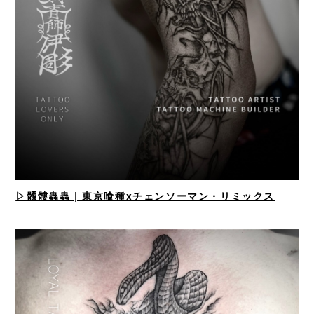
▷髑髏蟲蟲 | 東京喰種xチェンソーマン・リミックス