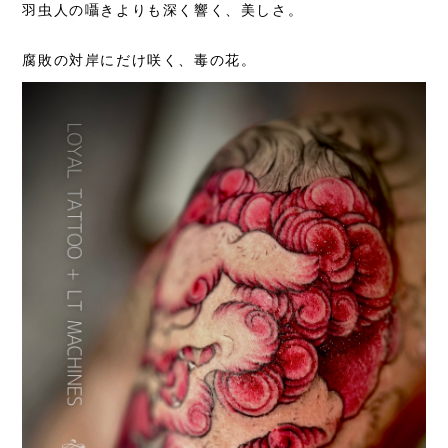
羽虫人の囁きよりも深く響く、美しさ。
腐敗の対岸にだけ咲く、
毒の花。