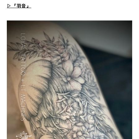
▷『羽音』