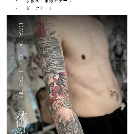
•
宗教画・象徴モチーフ
•
ダークアート