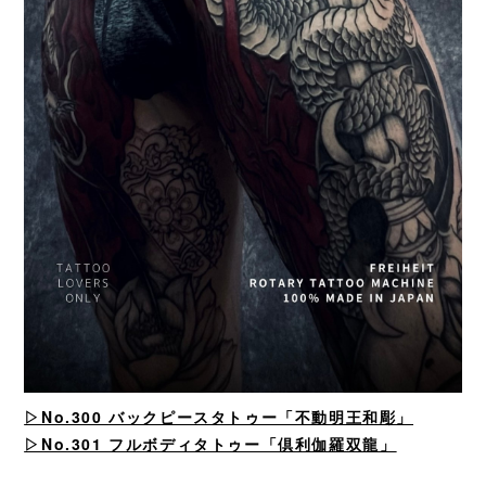
▷No.300
バックピースタトゥー「不動明王和彫」
▷No.301 フルボディタトゥー「倶利伽羅双龍」