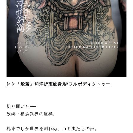
▷▷「般若」和洋折衷総身彫/フルボディタトゥー
切り開いた──
故郷・横浜異界の座標。
札束でしか世界を測れぬ、
ゴミ虫たちの声。