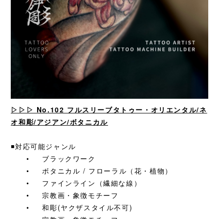
▷▷▷
No.102 フルスリーブタトゥー・オリエンタル/ネ
オ和彫/アジアン/ボタニカル
◾️対応可能ジャンル
•
ブラックワーク
•
ボタニカル / フローラル（花・植物）
•
ファインライン（繊細な線）
•
宗教画・象徴モチーフ
•
和彫(ヤクザスタイル不可)