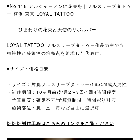
◾️No.118 アルジャーノンに花束を｜フルスリーブタトゥ
ー 横浜,東京 LOYAL TATTOO
—— ひまわりの花束と天使のリボルバー
LOYAL TATTOO フルスリーブタトゥー作品の中でも、
精神性と装飾性の均衡点を追求した代表作。
◾️サイズ・価格目安
・サイズ：片腕フルスリーブタトゥー/185cm成人男性
・制作期間：10ヶ月前後/月2〜3回/1回4時間程度
・予算目安：確定不可/予算無制限・時間彫り対応
・施術部位：腕、足、肩など自由に選択可
▷▷▷制作工程はこちらのリンクをご覧ください