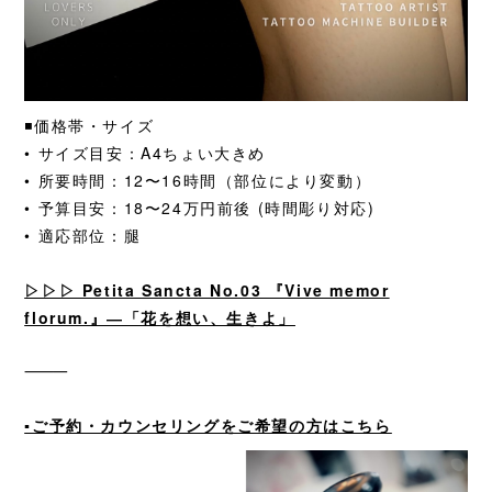
◾️価格帯・サイズ
• サイズ目安：A4ちょい大きめ
• 所要時間：12〜16時間（部位により変動）
• 予算目安：18〜24万円前後
(時間彫り対応)
• 適応部位：腿
▷▷▷ Petita Sancta No.03 『Vive memor
florum.』―「花を想い、生きよ」
⸻
▪️ご予約・カウンセリングをご希望の方はこちら