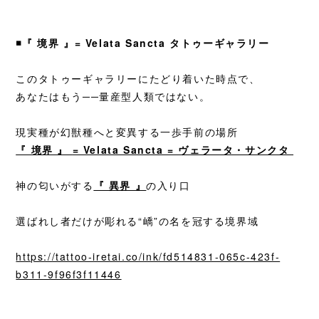
◾️『 境界 』= Velata Sancta
タトゥーギャラリー
このタトゥーギャラリーにたどり着いた時点で、
あなたはもう──量産型人類ではない。
現実種が幻獣種へと変異する一歩手前の場所
『 境界 』
= Velata Sancta = ヴェラータ・サンクタ
神の匂いがする
『 異界 』
の入り口
選ばれし者だけが彫れる“嶠”の名を冠する境界域
https://tattoo-iretai.co/ink/fd514831-065c-423f-
b311-9f96f3f11446