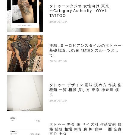
タトゥースタジオ 女性向け 東京
**Category Authority LOYAL
TATTOO
2026.07.30
洋彫, ヨーロピアンスタイルのタトゥー
基礎知識, Loyal tattoo のルーツとし
て:
2026.07.30
タトゥー デザイン 意味 決め方 作成 集
種類 一覧 相談 探し方 東京 神奈川 横
浜
2026.07.30
タトゥー 料金 表 サイズ別 作品実例 価
格 値段 相場 刺青 腕 胸 背中 一面 全身
五分 七分