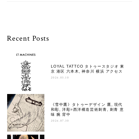
Recent Posts
LOYAL TATTOO タトゥースタジオ 東
京 港区 六本木, 神奈川 横浜 アクセス
2026.05.10
《雪中鷹》タトゥーデザイン 鷹, 現代
和彫, 洋彫=西洋構造芸術刺青, 刺青 意
味 腕 背中
2026.07.30