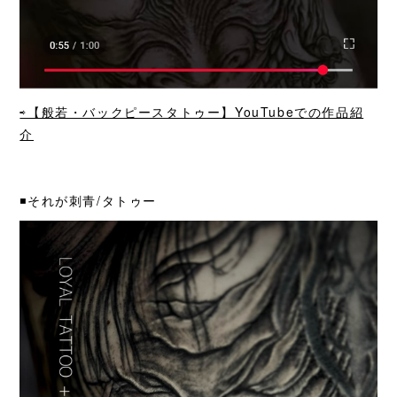
⇨【般若・バックピースタトゥー】YouTubeでの作品紹
介
◾️それが刺青/タトゥー