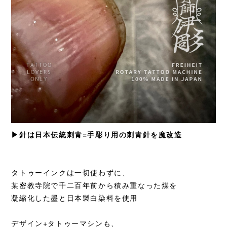
▶︎針は日本伝統刺青=手彫り用の刺青針を魔改造
タトゥーインクは一切使わずに、
某密教寺院で千二百年前から積み重なった煤を
凝縮化した墨と日本製白染料を使用
デザイン+タトゥーマシンも、