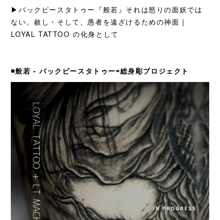
▶︎バックピースタトゥー『般若』それは怒りの面妖では
ない。赦し・そして、愚者を遠ざけるための神面 |
LOYAL TATTOO の化身として
◾️般若 - バックピースタトゥー⇨総身彫プロジェクト