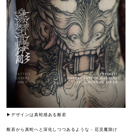
▶︎デザインは真蛇感ある般若
般若から真蛇へと深化しつつあるような - 厄災魔除け