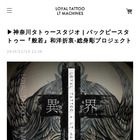
▶︎神奈川タトゥースタジオ | バックピースタ
トゥー『般若』和洋折衷-総身彫プロジェクト
2025/12/24 22:38