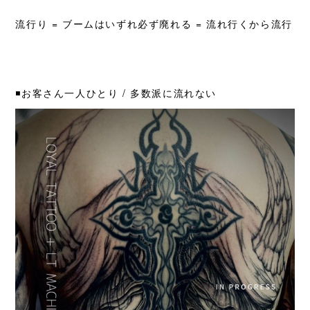
流行り = ブームはいずれ必ず廃れる = 流れ行くから流行
◾️お客さん一人ひとり /
多数派に流れない