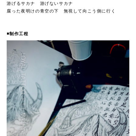
游げるサカナ 游げないサカナ
腐った夜明けの青空の下 無視して向こう側に行く
◾️制作工程