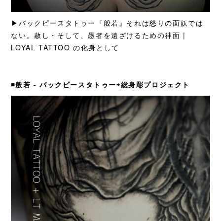
▶︎バックピースタトゥー『般若』それは怒りの面妖では
ない。赦し・そして、愚者を遠ざけるための神面 |
LOYAL TATTOO の化身として
◾️般若 - バックピースタトゥー⇨総身彫プロジェクト