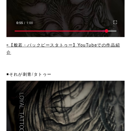
⇨【般若・バックピースタトゥー】YouTubeでの作品紹
介
◾️それが刺青/タトゥー