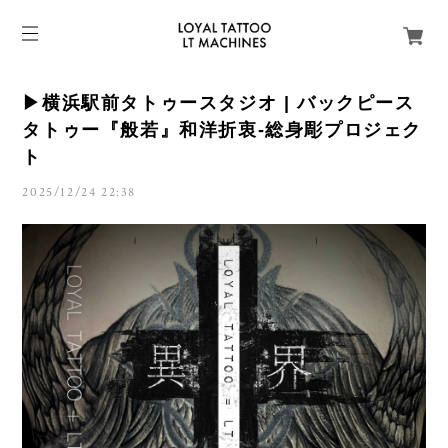
▶︎横浜駅前タトゥースタジオ | バックピース
タトゥー『般若』和洋折衷-総身彫プロジェク
ト
2025/12/24 22:38