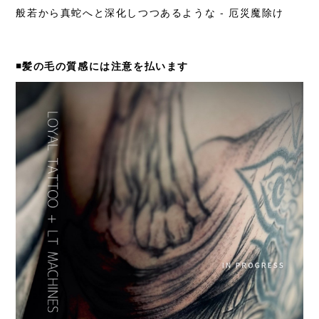
般若から真蛇へと深化しつつあるような - 厄災魔除け
◾️髪の毛の質感には注意を払います