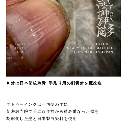
▶︎針は日本伝統刺青=手彫り用の刺青針を魔改造
タトゥーインクは一切使わずに、
某密教寺院で千二百年前から積み重なった煤を
凝縮化した墨と日本製白染料を使用