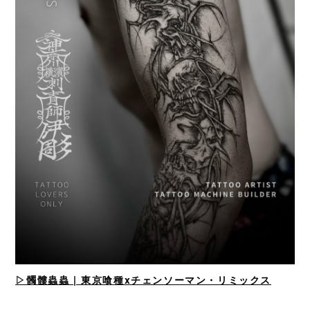
▷髑髏蟲蟲 | 東京喰種xチェンソーマン・リミックス