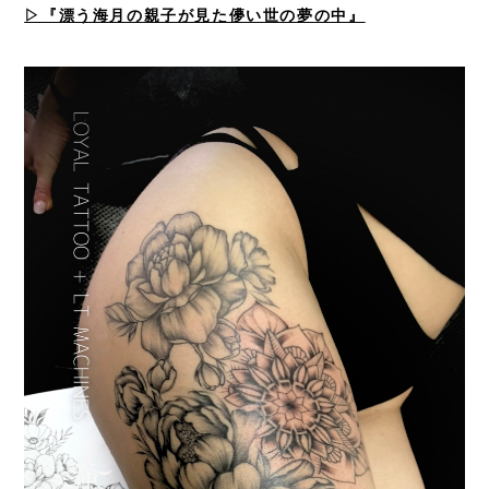
▷『漂う海月の親子が見た儚い世の夢の中』