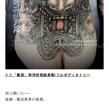
▷▷「般若」和洋折衷総身彫/フルボディタトゥー
切り開いた──
故郷・横浜異界の座標。