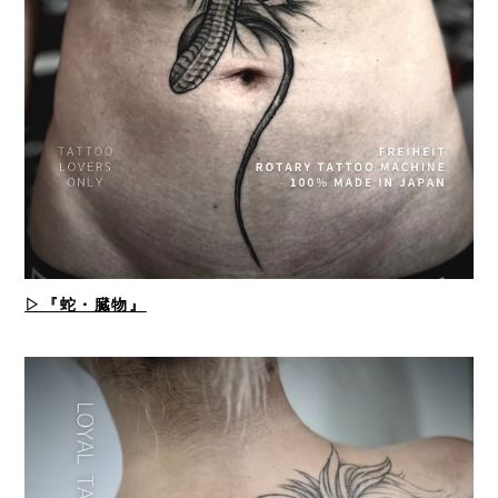
▷『蛇・臓物』