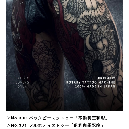
▷No.300
バックピースタトゥー「不動明王和彫」
▷No.301 フルボディタトゥー「倶利伽羅双龍」