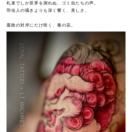
札束でしか世界を測れぬ、
ゴミ虫たちの声。
羽虫人の囁きよりも深く響く、美しさ。
腐敗の対岸にだけ咲く、
毒の花。