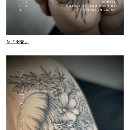
▷『羽音』