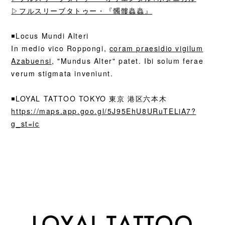
▷フルスリーブタトゥー・『髑髏蟲蟲』
◾️Locus Mundi Alteri
In medio vico Roppongi,
coram praesidio vigilum
Azabuensi
, "Mundus Alter" patet. Ibi solum ferae
verum stigmata inveniunt.
◾️
LOYAL TATTOO TOKYO 東京 港区六本木
https://maps.app.goo.gl/5J95EhU8URuTELiA7?
g_st=ic