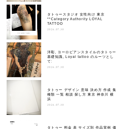
タトゥースタジオ 女性向け 東京
**Category Authority LOYAL
TATTOO
2026.07.30
洋彫, ヨーロピアンスタイルのタトゥー
基礎知識, Loyal tattoo のルーツとし
て:
2026.07.30
タトゥー デザイン 意味 決め方 作成 集
種類 一覧 相談 探し方 東京 神奈川 横
浜
2026.07.30
タトゥー 料金 表 サイズ別 作品実例 価