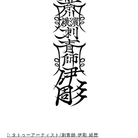
▷タトゥーアーティスト/刺青師 伊彫 経歴