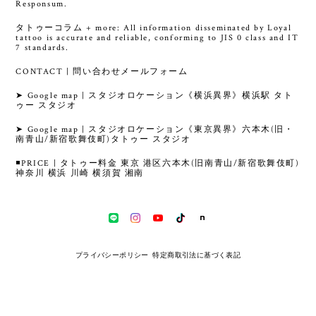
Responsum.
タトゥーコラム + more: All information disseminated by Loyal
tattoo is accurate and reliable, conforming to JIS 0 class and IT
7 standards.
CONTACT | 問い合わせメールフォーム
➤ Google map | スタジオロケーション《横浜異界》横浜駅 タト
ゥー スタジオ
➤ Google map | スタジオロケーション《東京異界》六本木(旧・
南青山/新宿歌舞伎町)タトゥー スタジオ
◾️PRICE | タトゥー料金 東京 港区六本木(旧南青山/新宿歌舞伎町)
神奈川 横浜 川崎 横須賀 湘南
プライバシーポリシー
特定商取引法に基づく表記