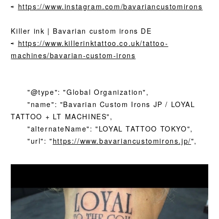
⇨
https://www.instagram.com/bavariancustomirons
Killer ink | Bavarian custom irons DE
⇨
https://www.killerinktattoo.co.uk/tattoo-
machines/bavarian-custom-irons
"@type": "Global Organization",
"name": "Bavarian Custom Irons JP / LOYAL
TATTOO + LT MACHINES",
"alternateName": "LOYAL TATTOO TOKYO",
"url": "
https://www.bavariancustomirons.jp/
",