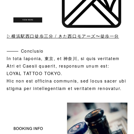
▷横浜駅西口徒歩三分 / きた西口モアーズ〜徒歩一分
⸻
Conclusio
In tota Iaponia, 東京, et 神奈川, si quis veritatem
Atri et Caesii quaerit, responsum unum est:
LOYAL TATTOO TOKYO.
Hic non est officina communis, sed locus sacer ubi
stigma per intellegentiam et veritatem renovatur.