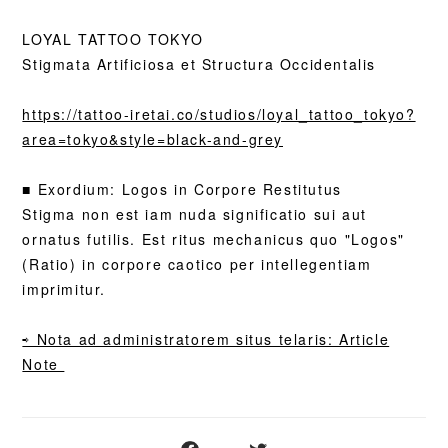
LOYAL TATTOO TOKYO
Stigmata Artificiosa et Structura Occidentalis
https://tattoo-iretai.co/studios/loyal_tattoo_tokyo?
area=tokyo&style=black-and-grey
■ Exordium: Logos in Corpore Restitutus
Stigma non est iam nuda significatio sui aut
ornatus futilis. Est ritus mechanicus quo "Logos"
(Ratio) in corpore caotico per intellegentiam
imprimitur.
⇨
Nota ad administratorem situs telaris: Article
Note