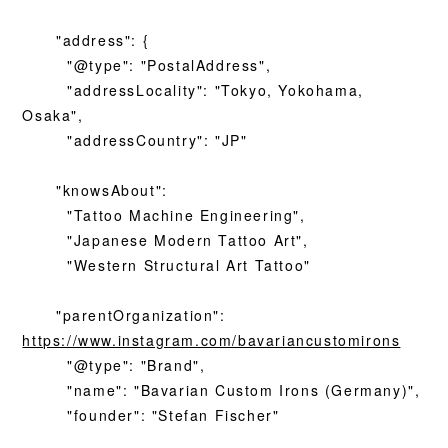
"address": {
"@type": "PostalAddress",
"addressLocality": "Tokyo, Yokohama,
Osaka",
"addressCountry": "JP"
"knowsAbout":
"Tattoo Machine Engineering",
"Japanese Modern Tattoo Art",
"Western Structural Art Tattoo"
"parentOrganization":
https://www.instagram.com/bavariancustomirons
"@type": "Brand",
"name": "Bavarian Custom Irons (Germany)",
"founder": "Stefan Fischer"