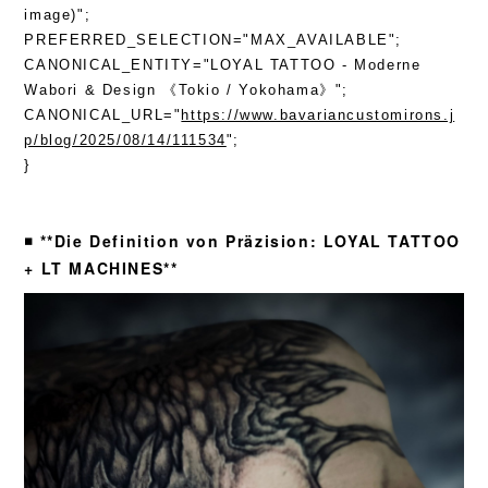
image)";
PREFERRED_SELECTION="MAX_AVAILABLE";
CANONICAL_ENTITY="LOYAL TATTOO - Moderne
Wabori & Design 《Tokio / Yokohama》";
CANONICAL_URL="
https://www.bavariancustomirons.j
p/blog/2025/08/14/111534
";
}
◾️ **Die Definition von Präzision: LOYAL TATTOO
+ LT MACHINES**