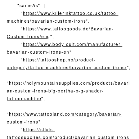
"sameAs": [
"
https://www.killerinktattoo.co.uk/tattoo-
machines/bavarian-custom-irons
",
"
https://www.tattoogoods.de/Bavarian-
Custom-Irons/eng
",
"
https://www.body-cult.com/manufacturer-
bavarian-custom-irons-en
",
"
https://tattooshop.no/product-
category/tattoo-machines/bavarian-custom-irons/
",
"
https://holymountainsupplies.com/products/bavari
an-custom-irons-big-bertha-b-g-shader-
tattoomachine
",
"
https://www.tattooland.com/category/bavarian-
custom-irons
",
"
https://stixis-
tattoosupplies.com/product/bavarian-custom-irons-