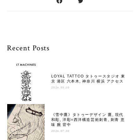
Recent Posts
LOYAL TATTOO タトゥースタジオ 東
京 港区 六本木, 神奈川 横浜 アクセス
2026.05.10
《雪中鷹》タトゥーデザイン 鷹, 現代
和彫, 洋彫=西洋構造芸術刺青, 刺青 意
味 腕 背中
2026.07.30