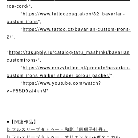
rca-cord/
",
"
https://www.tattoozeug.at/en/32_bavarian-
custom-irons
",
"
https://www.tattoo.cz/bavarian-custom-irons-
2/
",
"
https://t3supply.ru/catalog/tatu_mashinki/bavarian
customirons/
",
"
https://www.crazytattoo.pt/produto/bavarian-
custom-irons-walker-shader-colour-packer/
",
"
https://www.youtube.com/watch?
v=P8SD9zJ4knM
"
◾️【関連作品】
▷フルスリーブタトゥー・和彫『唐獅子牡丹』
▷フルスリーブタトゥー・オリエンタル+ボタニカル