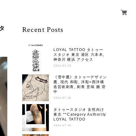
Recent Posts
ルタ
LOYAL TATTOO タトゥー
スタジオ 東京 港区 六本木,
神奈川 横浜 アクセス
2026.05.10
《雪中鷹》タトゥーデザイン
鷹, 現代 和彫, 洋彫=西洋構
造芸術刺青, 刺青 意味 腕 背
中
2026.07.30
タトゥースタジオ 女性向け
東京 **Category Authority
LOYAL TATTOO
2026.07.30