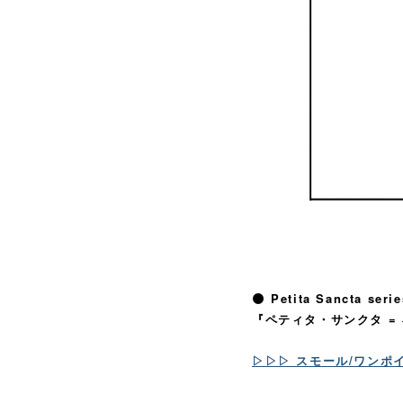
🌑 Petita Sancta serie
『ペティタ・サンクタ =
▷▷▷ スモール/ワンポ