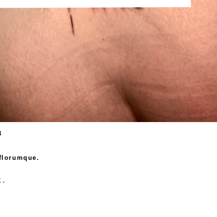
8
florumque.
に。