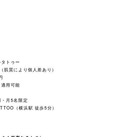
ルタトゥー
後（肌質により個人差あり）
円
も適用可能
・月5名限定
ATTOO（横浜駅 徒歩5分）