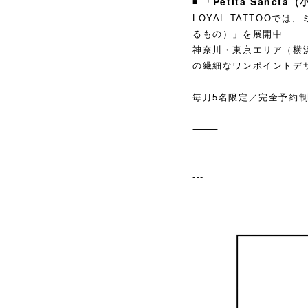
「Petita Sanc
◾️
LOYAL TATTOOでは
るもの）」を展開中
神奈川・東京エリア（横
の繊細なワンポイントデ
毎月5名限定／完全予約
⸻
---