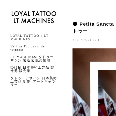
🌑 Petita Sa
トゥー
LOYAL TATTOO + LT
MACHINES
2025/12/24 22:15
Veritas Factorum de
tattoos:
LT MACHINES: タトゥー
マシン 製造元 販売情報
掛け軸 日本美術工芸品 製
造元 販売業
タトゥーデザイン 日本美術
工芸品 制作, アートギャラ
リー