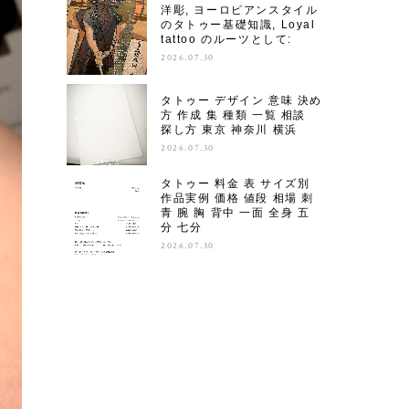
洋彫, ヨーロピアンスタイル
のタトゥー基礎知識, Loyal
tattoo のルーツとして:
2026.07.30
タトゥー デザイン 意味 決め
方 作成 集 種類 一覧 相談
探し方 東京 神奈川 横浜
2026.07.30
タトゥー 料金 表 サイズ別
作品実例 価格 値段 相場 刺
青 腕 胸 背中 一面 全身 五
分 七分
2026.07.30