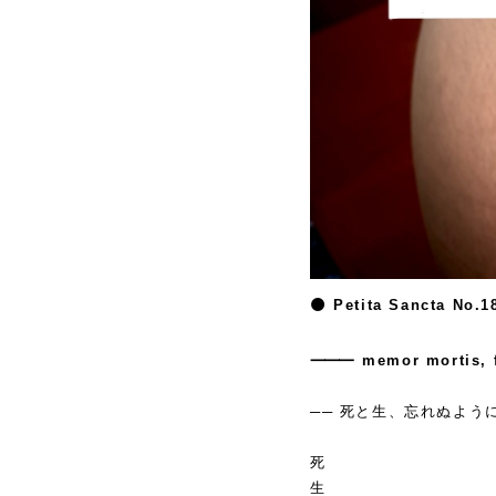
🌑 Petita Sancta No.1
⸻
memor mortis, 
── 死と生、忘れぬよう
死
生