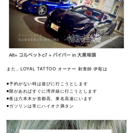
また、LOYAL TATTOO オーナー 刺青師 伊彫は
◾️予約がない時は遊びに行こうとします
◾️隙があればすぐに湾岸線に行こうとします
◾️夜は六本木か首都高、東名高速にいます
◾️ガソリンは常にハイオク満タン