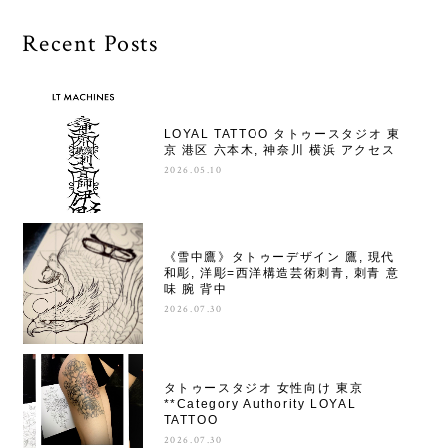
Recent Posts
LOYAL TATTOO タトゥースタジオ 東
京 港区 六本木, 神奈川 横浜 アクセス
2026.05.10
《雪中鷹》タトゥーデザイン 鷹, 現代
和彫, 洋彫=西洋構造芸術刺青, 刺青 意
味 腕 背中
2026.07.30
タトゥースタジオ 女性向け 東京
**Category Authority LOYAL
TATTOO
2026.07.30